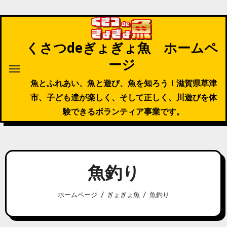
内
容
を
くさつdeぎょぎょ魚 ホームペ
ス
ージ
キ
ッ
魚とふれあい、魚と遊び、魚を知ろう！滋賀県草津
プ
市、子ども達が楽しく、そして正しく、川遊びを体
験できるボランティア事業です。
魚釣り
ホームページ
ぎょぎょ魚
魚釣り