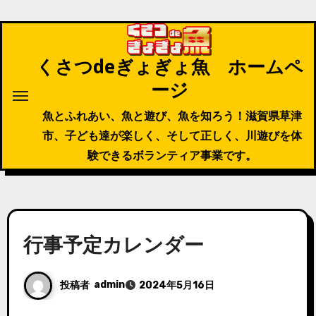
内
容
を
くさつdeぎょぎょ魚 ホームペ
ス
ージ
キ
ッ
魚とふれあい、魚と遊び、魚を知ろう！滋賀県草津
プ
市、子ども達が楽しく、そして正しく、川遊びを体
験できるボランティア事業です。
行事予定カレンダー
投稿者
admin
2024年5月16日